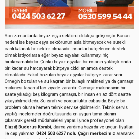
Son zamanlarda beyaz eşya sektörü oldukça gelişmiştir. Bunun
nedeni ise beyaz eşya sektörünün asla bitmeyecek ve sürekli
canlı kalacak bir sektör olmasıdır. İnsanlar bütçelerine destek
olmak istiyorlarsa eğer beyaz eşyaları kullanmayı hiç
bırakmamalıdırlar. Çünkü beyaz eşyalar, bir insanın yaklaşık onda
biri kadar su harcayarak bütçeye ciddi anlamda destek
olmaktadır. Fakat bozulan beyaz eşyalar bütçeye zarar verir.
Örneğin bozulan ve su kaçıran bir bulaşık makinesi ya da çamaşır
makinesi tasarruftan ziyade zarardır. Çamaşır makinesinin bir
saate yıkadığı beş kilogram çamaşırı, bir insan en az dört saatte
yıkayabilmektedir. Su israfı ve yorgunlukta cabasıdır. Böyle bir
problem olursa hemen teknik servise gidilmelidir. Teknik servis
yaptığı incelemeler doğrultusunda en uygun tamir planını
çıkararak gerekli müdahaleleri yapar. İşinde profesyonel olan
Elazığ Buderus Kombi
, daima yardıma hazırdır ve uygun fiyatları
ile cep yakmaz.
0424 503 6227 nolu Çağrı merkezimiz
aranarak