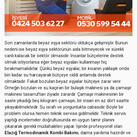
Son zamanlarda beyaz eşya sektörü oldukça gelişmiştir. Bunun
nedeni ise beyaz eşya sektörünün asla bitmeyecek ve sürekli
canlı kalacak bir sektör olmasıdır. İnsanlar bütçelerine destek
olmak istiyorlarsa eğer beyaz eşyaları kullanmayı hiç
bırakmamalıdırlar. Çünkü beyaz eşyalar, bir insanın yaklaşık onda
biri kadar su harcayarak bütçeye ciddi anlamda destek
olmaktadır. Fakat bozulan beyaz eşyalar bütçeye zarar verir.
Örneğin bozulan ve su kaçıran bir bulaşık makinesi ya da çamaşır
makinesi tasarruftan ziyade zarardır. Çamaşır makinesinin bir
saate yıkadığı beş kilogram çamaşırı, bir insan en az dört saatte
yıkayabilmektedir. Su israfı ve yorgunlukta cabasıdır. Böyle bir
problem olursa hemen teknik servise gidilmelidir. Teknik servis
yaptığı incelemeler doğrultusunda en uygun tamir planını
çıkararak gerekli müdahaleleri yapar. İşinde profesyonel olan
Elazığ Termodinamik Kombi Bakımı
, daima yardıma hazırdır ve