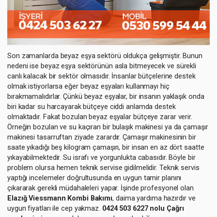
Son zamanlarda beyaz eşya sektörü oldukça gelişmiştir. Bunun
nedeni ise beyaz eşya sektörünün asla bitmeyecek ve sürekli
canlı kalacak bir sektör olmasıdır. İnsanlar bütçelerine destek
olmak istiyorlarsa eğer beyaz eşyaları kullanmayı hiç
bırakmamalıdırlar. Çünkü beyaz eşyalar, bir insanın yaklaşık onda
biri kadar su harcayarak bütçeye ciddi anlamda destek
olmaktadır. Fakat bozulan beyaz eşyalar bütçeye zarar verir.
Örneğin bozulan ve su kaçıran bir bulaşık makinesi ya da çamaşır
makinesi tasarruftan ziyade zarardır. Çamaşır makinesinin bir
saate yıkadığı beş kilogram çamaşırı, bir insan en az dört saatte
yıkayabilmektedir. Su israfı ve yorgunlukta cabasıdır. Böyle bir
problem olursa hemen teknik servise gidilmelidir. Teknik servis
yaptığı incelemeler doğrultusunda en uygun tamir planını
çıkararak gerekli müdahaleleri yapar. İşinde profesyonel olan
Elazığ Viessmann Kombi Bakımı
, daima yardıma hazırdır ve
uygun fiyatları ile cep yakmaz.
0424 503 6227 nolu Çağrı