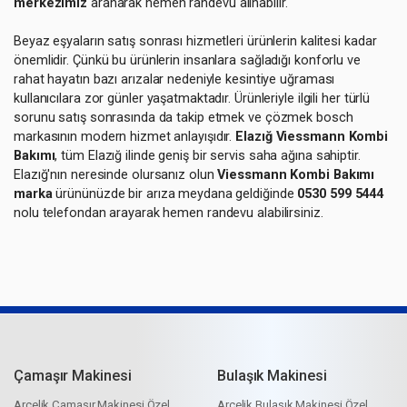
merkezimiz
aranarak hemen randevu alınabilir.
Beyaz eşyaların satış sonrası hizmetleri ürünlerin kalitesi kadar
önemlidir. Çünkü bu ürünlerin insanlara sağladığı konforlu ve
rahat hayatın bazı arızalar nedeniyle kesintiye uğraması
kullanıcılara zor günler yaşatmaktadır. Ürünleriyle ilgili her türlü
sorunu satış sonrasında da takip etmek ve çözmek bosch
markasının modern hizmet anlayışıdır.
Elazığ Viessmann Kombi
Bakımı
, tüm Elazığ ilinde geniş bir servis saha ağına sahiptir.
Elazığ'nın neresinde olursanız olun
Viessmann Kombi Bakımı
marka
ürününüzde bir arıza meydana geldiğinde
0530 599 5444
nolu telefondan arayarak hemen randevu alabilirsiniz.
Çamaşır Makinesi
Bulaşık Makinesi
Arçelik Çamaşır Makinesi Özel
Arçelik Bulaşık Makinesi Özel