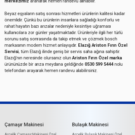
merkezimiz
aranarak hemen randevu alınabilir.
Beyaz eşyaların satış sonrası hizmetleri ürünlerin kalitesi kadar
önemlidir. Çünkü bu ürünlerin insanlara sağladığı konforlu ve
rahat hayatın bazı arızalar nedeniyle kesintiye uğraması
kullanıcılara zor günler yaşatmaktadır. Ürünleriyle ilgili her türlü
sorunu satış sonrasında da takip etmek ve çözmek bosch
markasının modern hizmet anlayışıdır.
Elazığ Ariston Fırın Özel
Servisi
, tüm Elazığ ilinde geniş bir servis saha ağına sahiptir.
Elazığ'nın neresinde olursanız olun
Ariston Fırın Özel marka
ürününüzde bir arıza meydana geldiğinde
0530 599 5444
nolu
telefondan arayarak hemen randevu alabilirsiniz.
Çamaşır Makinesi
Bulaşık Makinesi
Arçelik Çamaşır Makinesi Özel
Arçelik Bulaşık Makinesi Özel