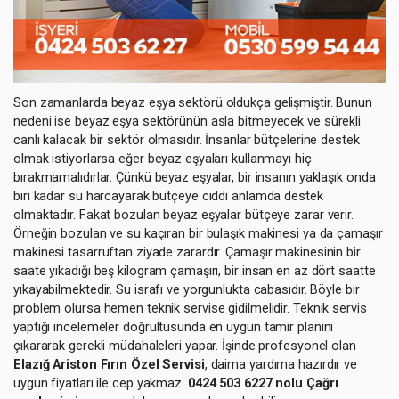
Son zamanlarda beyaz eşya sektörü oldukça gelişmiştir. Bunun
nedeni ise beyaz eşya sektörünün asla bitmeyecek ve sürekli
canlı kalacak bir sektör olmasıdır. İnsanlar bütçelerine destek
olmak istiyorlarsa eğer beyaz eşyaları kullanmayı hiç
bırakmamalıdırlar. Çünkü beyaz eşyalar, bir insanın yaklaşık onda
biri kadar su harcayarak bütçeye ciddi anlamda destek
olmaktadır. Fakat bozulan beyaz eşyalar bütçeye zarar verir.
Örneğin bozulan ve su kaçıran bir bulaşık makinesi ya da çamaşır
makinesi tasarruftan ziyade zarardır. Çamaşır makinesinin bir
saate yıkadığı beş kilogram çamaşırı, bir insan en az dört saatte
yıkayabilmektedir. Su israfı ve yorgunlukta cabasıdır. Böyle bir
problem olursa hemen teknik servise gidilmelidir. Teknik servis
yaptığı incelemeler doğrultusunda en uygun tamir planını
çıkararak gerekli müdahaleleri yapar. İşinde profesyonel olan
Elazığ Ariston Fırın Özel Servisi
, daima yardıma hazırdır ve
uygun fiyatları ile cep yakmaz.
0424 503 6227 nolu Çağrı