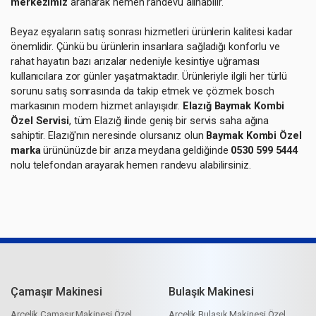
merkezimiz
aranarak hemen randevu alınabilir.
Beyaz eşyaların satış sonrası hizmetleri ürünlerin kalitesi kadar
önemlidir. Çünkü bu ürünlerin insanlara sağladığı konforlu ve
rahat hayatın bazı arızalar nedeniyle kesintiye uğraması
kullanıcılara zor günler yaşatmaktadır. Ürünleriyle ilgili her türlü
sorunu satış sonrasında da takip etmek ve çözmek bosch
markasının modern hizmet anlayışıdır.
Elazığ Baymak Kombi
Özel Servisi
, tüm Elazığ ilinde geniş bir servis saha ağına
sahiptir. Elazığ'nın neresinde olursanız olun
Baymak Kombi Özel
marka
ürününüzde bir arıza meydana geldiğinde
0530 599 5444
nolu telefondan arayarak hemen randevu alabilirsiniz.
Çamaşır Makinesi
Bulaşık Makinesi
Arçelik Çamaşır Makinesi Özel
Arçelik Bulaşık Makinesi Özel