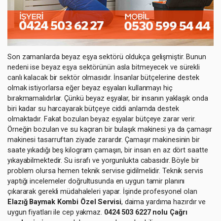
Son zamanlarda beyaz eşya sektörü oldukça gelişmiştir. Bunun
nedeni ise beyaz eşya sektörünün asla bitmeyecek ve sürekli
canlı kalacak bir sektör olmasıdır. İnsanlar bütçelerine destek
olmak istiyorlarsa eğer beyaz eşyaları kullanmayı hiç
bırakmamalıdırlar. Çünkü beyaz eşyalar, bir insanın yaklaşık onda
biri kadar su harcayarak bütçeye ciddi anlamda destek
olmaktadır. Fakat bozulan beyaz eşyalar bütçeye zarar verir.
Örneğin bozulan ve su kaçıran bir bulaşık makinesi ya da çamaşır
makinesi tasarruftan ziyade zarardır. Çamaşır makinesinin bir
saate yıkadığı beş kilogram çamaşırı, bir insan en az dört saatte
yıkayabilmektedir. Su israfı ve yorgunlukta cabasıdır. Böyle bir
problem olursa hemen teknik servise gidilmelidir. Teknik servis
yaptığı incelemeler doğrultusunda en uygun tamir planını
çıkararak gerekli müdahaleleri yapar. İşinde profesyonel olan
Elazığ Baymak Kombi Özel Servisi
, daima yardıma hazırdır ve
uygun fiyatları ile cep yakmaz.
0424 503 6227 nolu Çağrı