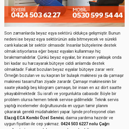
Son zamanlarda beyaz eşya sektörü oldukça gelişmiştir. Bunun
nedeni ise beyaz eşya sektörünün asla bitmeyecek ve sürekli
canlı kalacak bir sektör olmasıdır. İnsanlar bütçelerine destek
olmak istiyorlarsa eğer beyaz eşyaları kullanmayı hiç
bırakmamalıdırlar. Çünkü beyaz eşyalar, bir insanın yaklaşık onda
biri kadar su harcayarak bütçeye ciddi anlamda destek
olmaktadır. Fakat bozulan beyaz eşyalar bütçeye zarar verir.
Örneğin bozulan ve su kaçıran bir bulaşık makinesi ya da çamaşır
makinesi tasarruftan ziyade zarardır. Çamaşır makinesinin bir
saate yıkadığı beş kilogram çamaşırı, bir insan en az dört saatte
yıkayabilmektedir. Su israfı ve yorgunlukta cabasıdır. Böyle bir
problem olursa hemen teknik servise gidilmelidir. Teknik servis
yaptığı incelemeler doğrultusunda en uygun tamir planını
çıkararak gerekli müdahaleleri yapar. İşinde profesyonel olan
Elazığ ECA Kombi Özel Servisi
, daima yardıma hazırdır ve
uygun fiyatları ile cep yakmaz.
0424 503 6227 nolu Çağrı