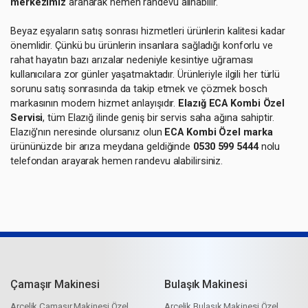
merkezimiz
aranarak hemen randevu alınabilir.
Beyaz eşyaların satış sonrası hizmetleri ürünlerin kalitesi kadar
önemlidir. Çünkü bu ürünlerin insanlara sağladığı konforlu ve
rahat hayatın bazı arızalar nedeniyle kesintiye uğraması
kullanıcılara zor günler yaşatmaktadır. Ürünleriyle ilgili her türlü
sorunu satış sonrasında da takip etmek ve çözmek bosch
markasının modern hizmet anlayışıdır.
Elazığ ECA Kombi Özel
Servisi
, tüm Elazığ ilinde geniş bir servis saha ağına sahiptir.
Elazığ'nın neresinde olursanız olun
ECA Kombi Özel marka
ürününüzde bir arıza meydana geldiğinde
0530 599 5444
nolu
telefondan arayarak hemen randevu alabilirsiniz.
Çamaşır Makinesi
Bulaşık Makinesi
Arçelik Çamaşır Makinesi Özel
Arçelik Bulaşık Makinesi Özel